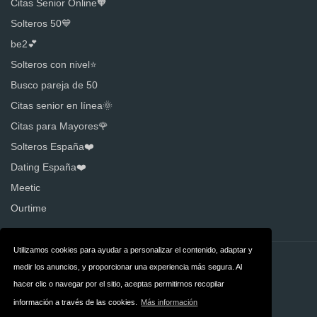
Citas Senior Online🧡
Solteros 50💙
be2💕
Solteros con nivel⭐️
Busco pareja de 50
Citas senior en línea🌞
Citas para Mayores🌹
Solteros España❤️
Dating España❤️
Meetic
Ourtime
Utilizamos cookies para ayudar a personalizar el contenido, adaptar y
Contacto
Sobre nosotros
medir los anuncios, y proporcionar una experiencia más segura. Al
hacer clic o navegar por el sitio, aceptas permitirnos recopilar
Privacidad
Términos y
información a través de las cookies.
Más información
condiciones