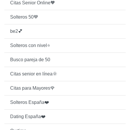
Citas Senior Online🧡
Solteros 50💙
be2💕
Solteros con nivel⭐️
Busco pareja de 50
Citas senior en línea🌞
Citas para Mayores🌹
Solteros España❤️
Dating España❤️